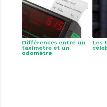
Différences entre un
Les t
taximètre et un
célè
odomètre