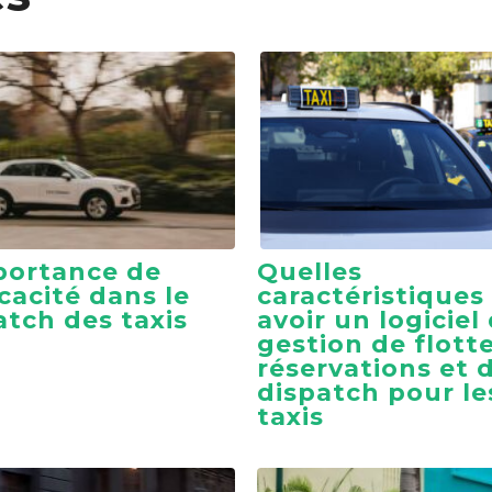
portance de
Quelles
icacité dans le
caractéristiques
atch des taxis
avoir un logiciel
gestion de flotte
réservations et 
dispatch pour le
taxis