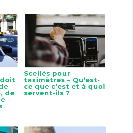
Scellés pour
 doit
taximètres – Qu’est-
 de
ce que c’est et à quoi
, de
servent-ils ?
de
s