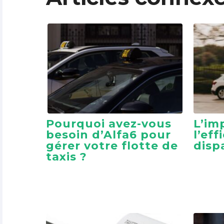
Pourquoi avez-vous
L’im
besoin d’Alfa6 pour
l’eff
gérer votre flotte de
disp
taxis ?