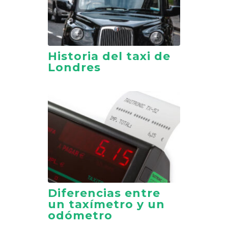
Historia del taxi de
Londres
Diferencias entre
un taxímetro y un
odómetro