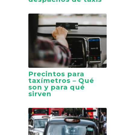
Precintos para
taxímetros – Qué
son y para qué
sirven