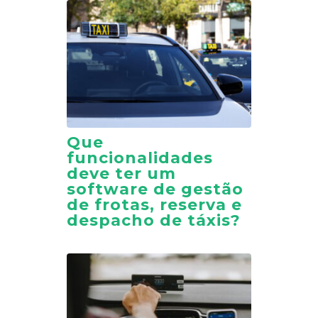
Que
funcionalidades
deve ter um
software de gestão
de frotas, reserva e
despacho de táxis?