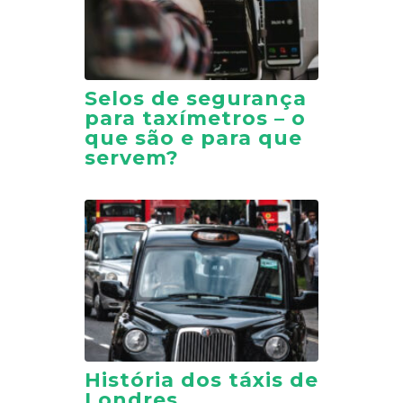
Selos de segurança
para taxímetros – o
que são e para que
servem?
História dos táxis de
Londres