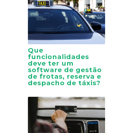
Que
funcionalidades
deve ter um
software de gestão
de frotas, reserva e
despacho de táxis?