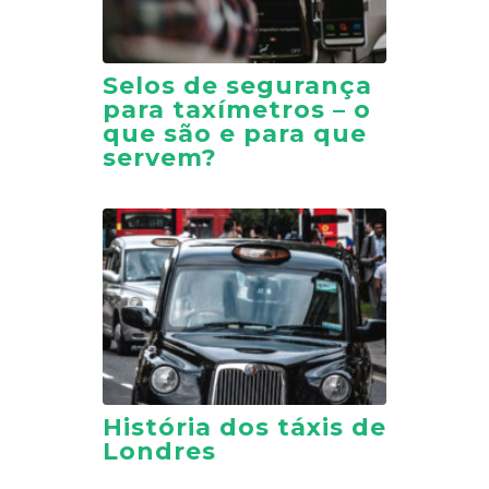
Selos de segurança
para taxímetros – o
que são e para que
servem?
História dos táxis de
Londres