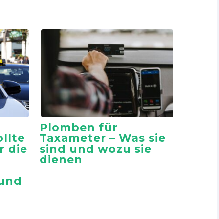
Plomben für
llte
Taxameter – Was sie
r die
sind und wozu sie
dienen
 und