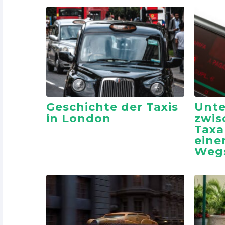
Geschichte der Taxis
Unte
in London
zwis
Taxa
ein
Wegs