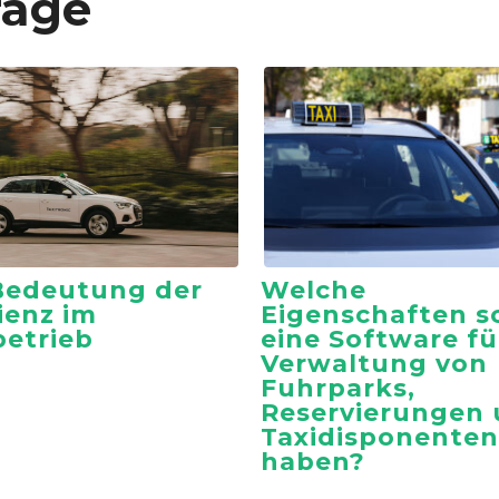
räge
Bedeutung der
Welche
zienz im
Eigenschaften so
betrieb
eine Software fü
Verwaltung von
Fuhrparks,
Reservierungen
Taxidisponenten
haben?