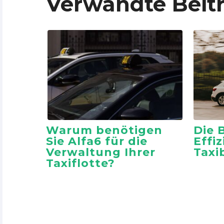
Verwandte Beit
Warum benötigen
Die 
Sie Alfa6 für die
Effi
Verwaltung Ihrer
Taxi
Taxiflotte?