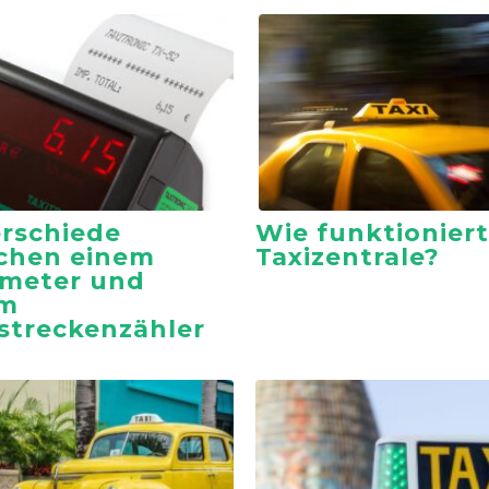
rschiede
Wie funktioniert
chen einem
Taxizentrale?
meter und
em
treckenzähler